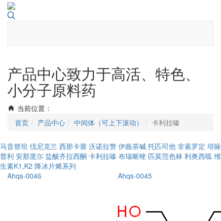
Toggle
navigati
产品中心
致力于高活、特色、
小分子原料药
当前位置：
首页
产品中心
中间体（可上下滚动）
卡利拉嗪
马昔替坦
伐尼克兰
西那卡塞
沃诺拉赞
伊曲茶碱
托匹司他
非索罗定
培哚
普利
安那度尔
盐酸齐拉西酮
卡利拉嗪
布瑞哌唑
匹莫范色林
利奥西呱
维
生素K1,K2
降冰片烯系列
Ahqs-0046
Ahqs-0045